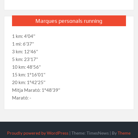
Marques personals running
1 km: 4'04''
1 mi: 6'37''
3 km: 12'46''
5 km: 23'17''
10 km: 48'56''
15 km: 1º16'01''
20 km: 1º42'25''
Mitja Marató: 1º48'39''
Marató: -
Proudly powered by WordPress
|
Theme: TimesNews
|
By
Theme