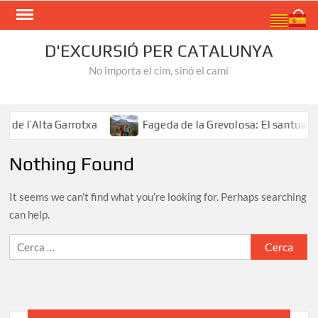
Skip
Search
to
content
D'EXCURSIÓ PER CATALUNYA
No importa el cim, sinó el camí
de l’Alta Garrotxa
Fageda de la Grevolosa: El santuari d
Nothing Found
It seems we can’t find what you’re looking for. Perhaps searching
can help.
Cerca: