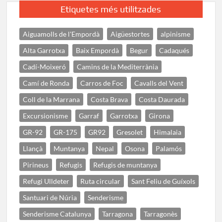
Etiquetes més utilitzades
Aiguamolls de l'Empordà
Aigüestortes
alpinisme
Alta Garrotxa
Baix Empordà
Begur
Cadaqués
Cadí-Moixeró
Camins de la Mediterrània
Camí de Ronda
Carros de Foc
Cavalls del Vent
Coll de la Marrana
Costa Brava
Costa Daurada
Excursionisme
Garraf
Garrotxa
Girona
GR-92
GR-175
GR92
Gresolet
Himalaia
Llançà
Muntanya
Nepal
Osona
Palamós
Pirineus
Refugis
Refugis de muntanya
Refugi Ulldeter
Ruta circular
Sant Feliu de Guíxols
Santuari de Núria
Senderisme
Senderisme Catalunya
Tarragona
Tarragonès