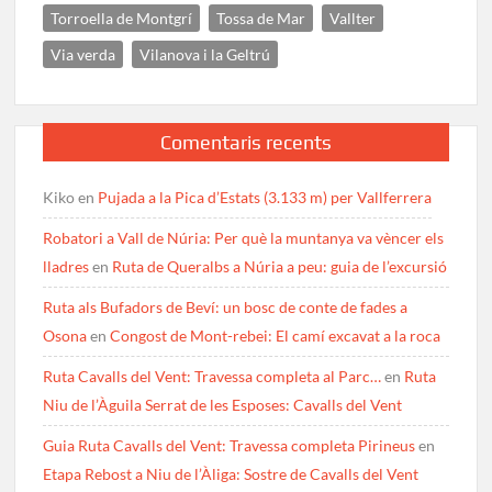
Torroella de Montgrí
Tossa de Mar
Vallter
Via verda
Vilanova i la Geltrú
Comentaris recents
Kiko
en
Pujada a la Pica d’Estats (3.133 m) per Vallferrera
Robatori a Vall de Núria: Per què la muntanya va vèncer els
lladres
en
Ruta de Queralbs a Núria a peu: guia de l’excursió
Ruta als Bufadors de Beví: un bosc de conte de fades a
Osona
en
Congost de Mont-rebei: El camí excavat a la roca
Ruta Cavalls del Vent: Travessa completa al Parc…
en
Ruta
Niu de l’Àguila Serrat de les Esposes: Cavalls del Vent
Guia Ruta Cavalls del Vent: Travessa completa Pirineus
en
Etapa Rebost a Niu de l’Àliga: Sostre de Cavalls del Vent