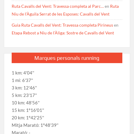
Ruta Cavalls del Vent: Travessa completa al Parc…
en
Ruta
Niu de l’Àguila Serrat de les Esposes: Cavalls del Vent
Guia Ruta Cavalls del Vent: Travessa completa Pirineus
en
Etapa Rebost a Niu de l’Àliga: Sostre de Cavalls del Vent
Marques personals running
1 km: 4'04''
1 mi: 6'37''
3 km: 12'46''
5 km: 23'17''
10 km: 48'56''
15 km: 1º16'01''
20 km: 1º42'25''
Mitja Marató: 1º48'39''
Marató: -