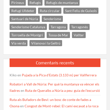
Pirineus
Refugis
Refugis de muntanya
Refugi Ulldeter
Ruta circular
Sant Feliu de Guíxols
Santuari de Núria
Senderisme
Senderisme Catalunya
Tarragona
Tarragonès
Torroella de Montgrí
Tossa de Mar
Vallter
Via verda
Vilanova i la Geltrú
Comentaris recents
Kiko
en
Pujada a la Pica d’Estats (3.133 m) per Vallferrera
Robatori a Vall de Núria: Per què la muntanya va vèncer els
lladres
en
Ruta de Queralbs a Núria a peu: guia de l’excursió
Ruta als Bufadors de Beví: un bosc de conte de fades a
Osona
en
Congost de Mont-rebei: El camí excavat a la roca