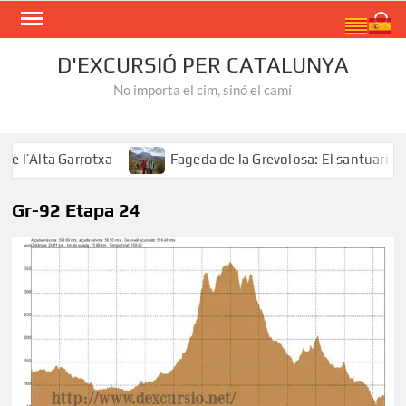
Skip
Search
to
content
D'EXCURSIÓ PER CATALUNYA
No importa el cim, sinó el camí
l’Alta Garrotxa
Fageda de la Grevolosa: El santuari del
Gr-92 Etapa 24