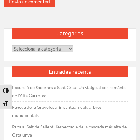
Categories
Categories
Entrades recents
Excursió de Sadernes a Sant Grau: Un viatge al cor romànic
Toggle High Contrast
de l’Alta Garrotxa
Toggle Font size
Fageda de la Grevolosa: El santuari dels arbres
monumentals
Ruta al Salt de Sallent: l’espectacle de la cascada més alta de
Catalunya