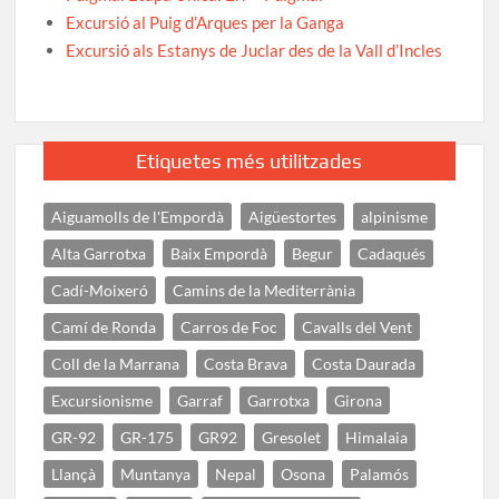
Excursió al Puig d’Arques per la Ganga
Excursió als Estanys de Juclar des de la Vall d’Incles
Etiquetes més utilitzades
Aiguamolls de l'Empordà
Aigüestortes
alpinisme
Alta Garrotxa
Baix Empordà
Begur
Cadaqués
Cadí-Moixeró
Camins de la Mediterrània
Camí de Ronda
Carros de Foc
Cavalls del Vent
Coll de la Marrana
Costa Brava
Costa Daurada
Excursionisme
Garraf
Garrotxa
Girona
GR-92
GR-175
GR92
Gresolet
Himalaia
Llançà
Muntanya
Nepal
Osona
Palamós