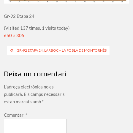
Gr-92 Etapa 24
(Visited 137 times, 1 visits today)
Full
650 × 305
size
Navegació
GR-92 ETAPA 24: L’ARBOÇ – LA POBLA DE MONTORNÈS
d'entrades
Deixa un comentari
L'adreça electrònica no es
publicarà.
Els camps necessaris
estan marcats amb
*
Comentari
*