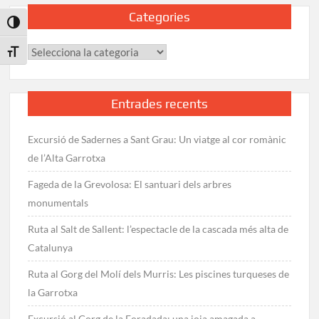
Categories
Toggle High Contrast
Categories
Toggle Font size
Entrades recents
Excursió de Sadernes a Sant Grau: Un viatge al cor romànic
de l’Alta Garrotxa
Fageda de la Grevolosa: El santuari dels arbres
monumentals
Ruta al Salt de Sallent: l’espectacle de la cascada més alta de
Catalunya
Ruta al Gorg del Molí dels Murris: Les piscines turqueses de
la Garrotxa
Excursió al Gorg de la Foradada: una joia amagada a