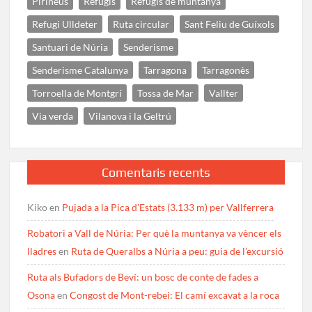
Pirineus
Refugis
Refugis de muntanya
Refugi Ulldeter
Ruta circular
Sant Feliu de Guíxols
Santuari de Núria
Senderisme
Senderisme Catalunya
Tarragona
Tarragonès
Torroella de Montgrí
Tossa de Mar
Vallter
Via verda
Vilanova i la Geltrú
Comentaris recents
Kiko
en
Pujada a la Pica d’Estats (3.133 m) per Vallferrera
Robatori a Vall de Núria: Per què la muntanya va vèncer els
lladres
en
Ruta de Queralbs a Núria a peu: guia de l’excursió
Ruta als Bufadors de Beví: un bosc de conte de fades a
Osona
en
Congost de Mont-rebei: El camí excavat a la roca