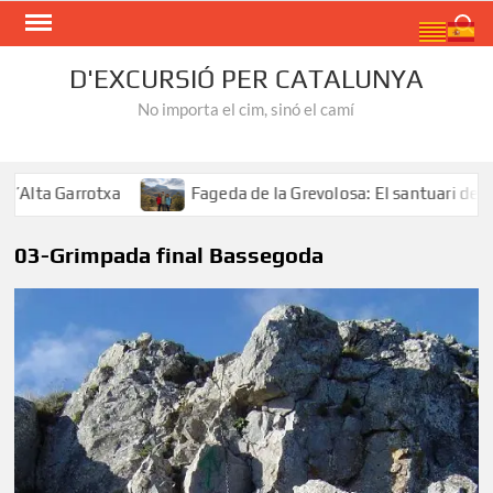
Skip
Search
to
content
D'EXCURSIÓ PER CATALUNYA
No importa el cim, sinó el camí
ta Garrotxa
Fageda de la Grevolosa: El santuari dels arb
03-Grimpada final Bassegoda