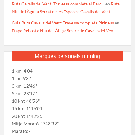
Ruta Cavalls del Vent: Travessa completa al Parc…
en
Ruta
Niu de l’Àguila Serrat de les Esposes: Cavalls del Vent
Guia Ruta Cavalls del Vent: Travessa completa Pirineus
en
Etapa Rebost a Niu de l’Àliga: Sostre de Cavalls del Vent
Marques personals running
1 km: 4'04''
1 mi: 6'37''
3 km: 12'46''
5 km: 23'17''
10 km: 48'56''
15 km: 1º16'01''
20 km: 1º42'25''
Mitja Marató: 1º48'39''
Marató: -