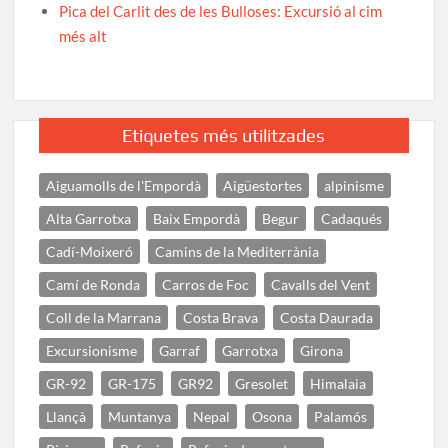
Pica del Carlit des de les Bulloses: Excursió al cim
més alt
Etiquetes més utilitzades
Aiguamolls de l'Empordà
Aigüestortes
alpinisme
Alta Garrotxa
Baix Empordà
Begur
Cadaqués
Cadí-Moixeró
Camins de la Mediterrània
Camí de Ronda
Carros de Foc
Cavalls del Vent
Coll de la Marrana
Costa Brava
Costa Daurada
Excursionisme
Garraf
Garrotxa
Girona
GR-92
GR-175
GR92
Gresolet
Himalaia
Llançà
Muntanya
Nepal
Osona
Palamós