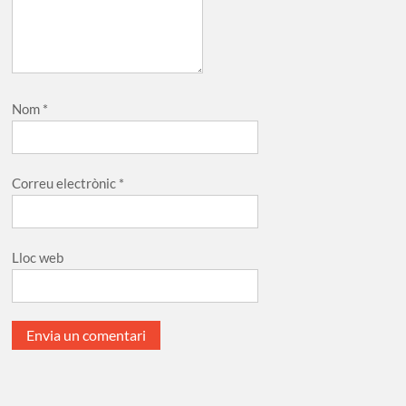
Nom
*
Correu electrònic
*
Lloc web