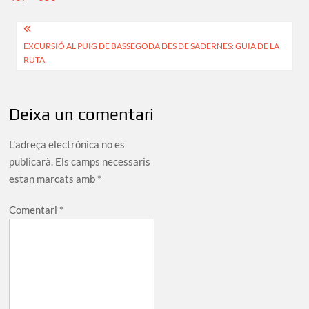
size
Navegació
EXCURSIÓ AL PUIG DE BASSEGODA DES DE SADERNES: GUIA DE LA
d'entrades
RUTA
Deixa un comentari
L'adreça electrònica no es
publicarà.
Els camps necessaris
estan marcats amb
*
Comentari
*