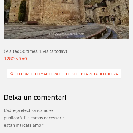
(Visited 58 times, 1 visits today)
Full
1280 × 960
size
Navegació
EXCURSIÓ COMANEGRA DES DE BEGET: LA RUTA DEFINITIVA
d'entrades
Deixa un comentari
L'adreça electrònica no es
publicarà.
Els camps necessaris
estan marcats amb
*