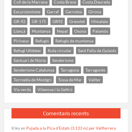
Coll de la Marrana
Costa Brava
Costa Daurada
Excursionisme
Garraf
Garrotxa
Girona
GR-92
GR-175
GR92
Gresolet
Himalaia
Llançà
Muntanya
Nepal
Osona
Palamós
Pirineus
Refugis
Refugis de muntanya
Refugi Ulldeter
Ruta circular
Sant Feliu de Guíxols
Santuari de Núria
Senderisme
Senderisme Catalunya
Tarragona
Tarragonès
Torroella de Montgrí
Tossa de Mar
Vallter
Via verda
Vilanova i la Geltrú
Comentaris recents
Kiko
en
Pujada a la Pica d’Estats (3.133 m) per Vallferrera