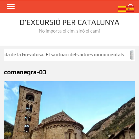
Skip
Search
to
content
D'EXCURSIÓ PER CATALUNYA
No importa el cim, sinó el camí
de la Grevolosa: El santuari dels arbres monumentals
Ru
comanegra-03