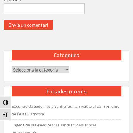
Categories
Categories
Entrades recents
Toggle High Contrast
Excursió de Sadernes a Sant Grau: Un viatge al cor romànic
de l’Alta Garrotxa
Toggle Font size
Fageda de la Grevolosa: El santuari dels arbres
monumentals