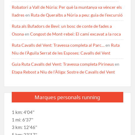
Robatori a Vall de Núria: Per què la muntanya va vèncer els
lladres
en
Ruta de Queralbs a Núria a peu: guia de l’excursió
Ruta als Bufadors de Beví: un bosc de conte de fades a
Osona
en
Congost de Mont-rebei: El camí excavat a la roca
Ruta Cavalls del Vent: Travessa completa al Parc…
en
Ruta
Niu de l’Àguila Serrat de les Esposes: Cavalls del Vent
Guia Ruta Cavalls del Vent: Travessa completa Pirineus
en
Etapa Rebost a Niu de l’Àliga: Sostre de Cavalls del Vent
Marques personals running
1 km: 4'04''
1 mi: 6'37''
3 km: 12'46''
5 km: 23'17''