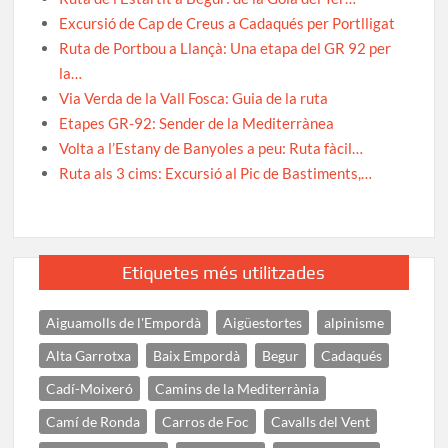
Excursió de Cap de Creus a Cadaqués per Portlligat
Ruta de Portbou a Llançà: Una etapa del GR 92 per
la…
Via Verda de la Vall Fosca: Guia de la ruta
Etapes GR-92: Sender de la Mediterrànea
Volta a l’Estany de Banyoles a peu: Ruta fàcil…
Ruta als 3 cims: Excursió al Pic de Bastiments,…
Etiquetes més utilitzades
Aiguamolls de l'Empordà
Aigüestortes
alpinisme
Alta Garrotxa
Baix Empordà
Begur
Cadaqués
Cadí-Moixeró
Camins de la Mediterrània
Camí de Ronda
Carros de Foc
Cavalls del Vent