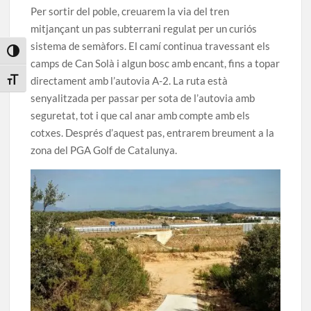
Per sortir del poble, creuarem la via del tren
mitjançant un pas subterrani regulat per un curiós
sistema de semàfors. El camí continua travessant els
Toggle High Contrast
camps de Can Solà i algun bosc amb encant, fins a topar
directament amb l’autovia A-2. La ruta està
Toggle Font size
senyalitzada per passar per sota de l’autovia amb
seguretat, tot i que cal anar amb compte amb els
cotxes. Després d’aquest pas, entrarem breument a la
zona del PGA Golf de Catalunya.