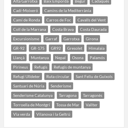
Alta Garrotxa
Baix Empordà
Begur
Cadaqués
Cadí-Moixeró
Camins de la Mediterrània
Camí de Ronda
Carros de Foc
Cavalls del Vent
Coll de la Marrana
Costa Brava
Costa Daurada
Excursionisme
Garraf
Garrotxa
Girona
GR-92
GR-175
GR92
Gresolet
Himalaia
Llançà
Muntanya
Nepal
Osona
Palamós
Pirineus
Refugis
Refugis de muntanya
Refugi Ulldeter
Ruta circular
Sant Feliu de Guíxols
Santuari de Núria
Senderisme
Senderisme Catalunya
Tarragona
Tarragonès
Torroella de Montgrí
Tossa de Mar
Vallter
Via verda
Vilanova i la Geltrú