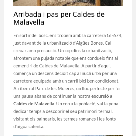
Arribada i pas per Caldes de
Malavella
En sortir del bosc, ens trobem amb la carretera GI-674,
just davant de la urbanització d’Aigües Bones. Cal
creuar amb precaució. Un cop dins la urbanització,
afrontem una pujada notable que ens condueix fins al
cementiri de Caldes de Malavella. A partir d’aquí,
comença un descens decidit cap al nucli urbà per una
carretera equipada amb un carril bici ben condicionat.
Arribem al Parc de les Moleres, un lloc perfecte per fer
una pausa abans de continuar la nostra
excursió a
Caldes de Malavella
. Un cop a la població, val la pena
dedicar temps a descobrir el seu patrimoni termal,
visitant els balnearis, les termes romanes i les fonts
d’aigua calenta.