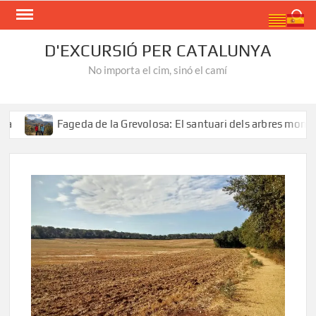
Skip
Search
to
content
D'EXCURSIÓ PER CATALUNYA
No importa el cim, sinó el camí
Fageda de la Grevolosa: El santuari dels arbres monumentals