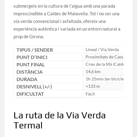
submergeix en la cultura de l’aigua amb una parada
imprescindible a Caldes de Malavella. Tot i no ser una
via verda convencional i asfaltada, ofereix una
experiència autèntica i variada en un entorn natural a
prop de Girona.
TIPUS / SENDER
Lineal / Via Verda
PUNT D’INICI
Proximitats de Cassà de la 
PUNT FINAL
Creu de la Mà (Caldes de M
DISTÀNCIA
14,6 km
DURADA
1h 25min (en bicicleta)
DESNIVELL (+/-)
+133 m
DIFICULTAT
Fàcil
La ruta de la Via Verda
Termal