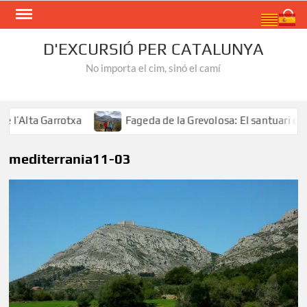
Skip
Search
to
content
D'EXCURSIÓ PER CATALUNYA
No importa el cim, sinó el camí
l’Alta Garrotxa
Fageda de la Grevolosa: El santuari dels
mediterrania11-03