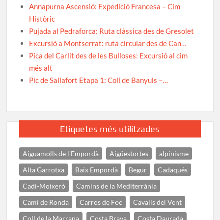
Annapurna Ascensió: Expedició Francesa – Cim
Històric
Pujada al Pedraforca: Ruta clàssica des de Gresolet
Excursió a Montserrat: ruta circular des de Can…
Pica del Carlit des de les Bulloses: Excursió al cim
més alt
Pic de Sallafort Etapa 1: Coll de Banyuls –…
Etiquetes més utilitzades
Aiguamolls de l'Empordà
Aigüestortes
alpinisme
Alta Garrotxa
Baix Empordà
Begur
Cadaqués
Cadí-Moixeró
Camins de la Mediterrània
Camí de Ronda
Carros de Foc
Cavalls del Vent
Coll de la Marrana
Costa Brava
Costa Daurada