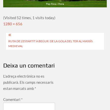
(Visited 52 times, 1 visits today)
Full
1280 × 656
size
Navegació
RUTA DE L’ESTARTIT A BEGUR: DE LA GOLA DEL TER AL MASSÍS
d'entrades
MEDIEVAL
Deixa un comentari
L'adreça electrònica no es
publicarà.
Els camps necessaris
estan marcats amb
*
Comentari
*