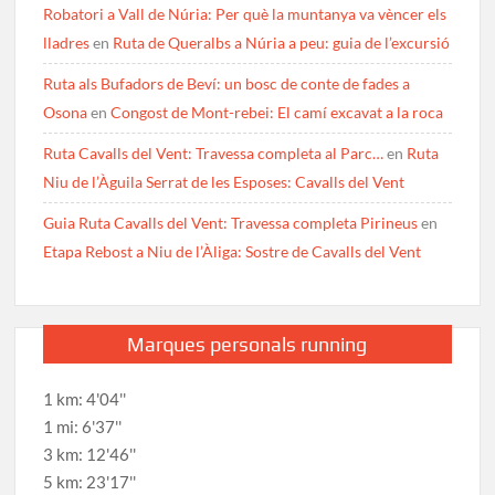
Robatori a Vall de Núria: Per què la muntanya va vèncer els
lladres
en
Ruta de Queralbs a Núria a peu: guia de l’excursió
Ruta als Bufadors de Beví: un bosc de conte de fades a
Osona
en
Congost de Mont-rebei: El camí excavat a la roca
Ruta Cavalls del Vent: Travessa completa al Parc…
en
Ruta
Niu de l’Àguila Serrat de les Esposes: Cavalls del Vent
Guia Ruta Cavalls del Vent: Travessa completa Pirineus
en
Etapa Rebost a Niu de l’Àliga: Sostre de Cavalls del Vent
Marques personals running
1 km: 4'04''
1 mi: 6'37''
3 km: 12'46''
5 km: 23'17''