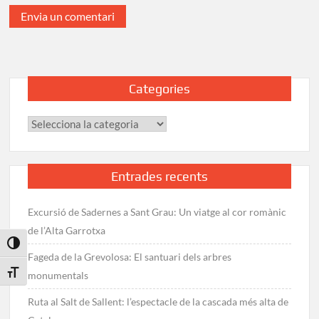
Categories
Categories
Entrades recents
Excursió de Sadernes a Sant Grau: Un viatge al cor romànic
de l’Alta Garrotxa
Toggle High Contrast
Fageda de la Grevolosa: El santuari dels arbres
Toggle Font size
monumentals
Ruta al Salt de Sallent: l’espectacle de la cascada més alta de