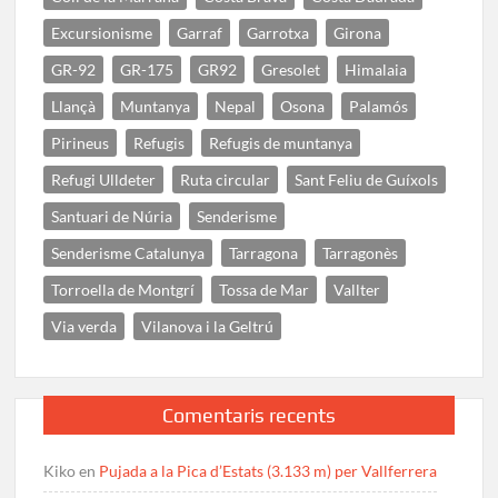
Excursionisme
Garraf
Garrotxa
Girona
GR-92
GR-175
GR92
Gresolet
Himalaia
Llançà
Muntanya
Nepal
Osona
Palamós
Pirineus
Refugis
Refugis de muntanya
Refugi Ulldeter
Ruta circular
Sant Feliu de Guíxols
Santuari de Núria
Senderisme
Senderisme Catalunya
Tarragona
Tarragonès
Torroella de Montgrí
Tossa de Mar
Vallter
Via verda
Vilanova i la Geltrú
Comentaris recents
Kiko
en
Pujada a la Pica d’Estats (3.133 m) per Vallferrera