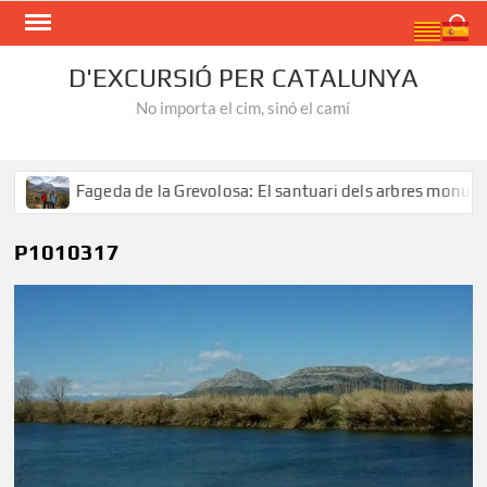
Skip
Search
to
content
D'EXCURSIÓ PER CATALUNYA
No importa el cim, sinó el camí
Fageda de la Grevolosa: El santuari dels arbres monument
P1010317