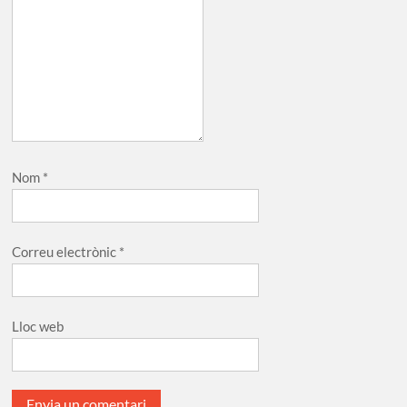
Nom
*
Correu electrònic
*
Lloc web