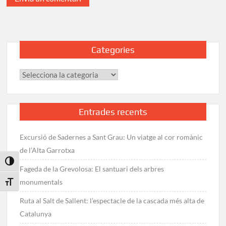
Categories
Categories
Entrades recents
Excursió de Sadernes a Sant Grau: Un viatge al cor romànic
de l’Alta Garrotxa
Toggle High Contrast
Fageda de la Grevolosa: El santuari dels arbres
monumentals
Toggle Font size
Ruta al Salt de Sallent: l’espectacle de la cascada més alta de
Catalunya