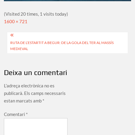
(Visited 20 times, 1 visits today)
Full
1600 × 721
size
Navegació
RUTA DE L’ESTARTIT A BEGUR: DE LA GOLA DEL TER AL MASSÍS
d'entrades
MEDIEVAL
Deixa un comentari
L'adreça electrònica no es
publicarà.
Els camps necessaris
estan marcats amb
*
Comentari
*