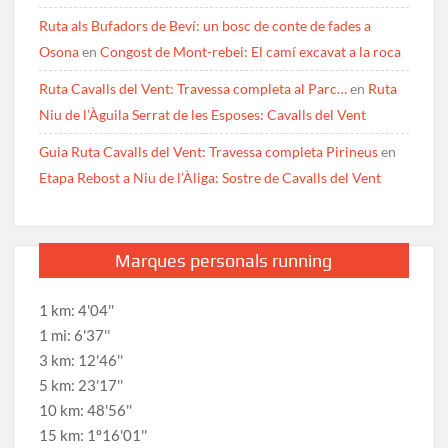
Ruta als Bufadors de Beví: un bosc de conte de fades a
Osona
en
Congost de Mont-rebei: El camí excavat a la roca
Ruta Cavalls del Vent: Travessa completa al Parc…
en
Ruta
Niu de l’Àguila Serrat de les Esposes: Cavalls del Vent
Guia Ruta Cavalls del Vent: Travessa completa Pirineus
en
Etapa Rebost a Niu de l’Àliga: Sostre de Cavalls del Vent
Marques personals running
1 km: 4'04''
1 mi: 6'37''
3 km: 12'46''
5 km: 23'17''
10 km: 48'56''
15 km: 1º16'01''