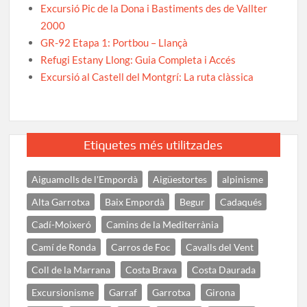
Excursió Pic de la Dona i Bastiments des de Vallter
2000
GR-92 Etapa 1: Portbou – Llançà
Refugi Estany Llong: Guia Completa i Accés
Excursió al Castell del Montgrí: La ruta clàssica
Etiquetes més utilitzades
Aiguamolls de l'Empordà
Aigüestortes
alpinisme
Alta Garrotxa
Baix Empordà
Begur
Cadaqués
Cadí-Moixeró
Camins de la Mediterrània
Camí de Ronda
Carros de Foc
Cavalls del Vent
Coll de la Marrana
Costa Brava
Costa Daurada
Excursionisme
Garraf
Garrotxa
Girona