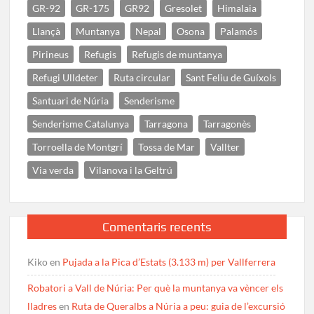
GR-92
GR-175
GR92
Gresolet
Himalaia
Llançà
Muntanya
Nepal
Osona
Palamós
Pirineus
Refugis
Refugis de muntanya
Refugi Ulldeter
Ruta circular
Sant Feliu de Guíxols
Santuari de Núria
Senderisme
Senderisme Catalunya
Tarragona
Tarragonès
Torroella de Montgrí
Tossa de Mar
Vallter
Via verda
Vilanova i la Geltrú
Comentaris recents
Kiko
en
Pujada a la Pica d’Estats (3.133 m) per Vallferrera
Robatori a Vall de Núria: Per què la muntanya va vèncer els
lladres
en
Ruta de Queralbs a Núria a peu: guia de l’excursió