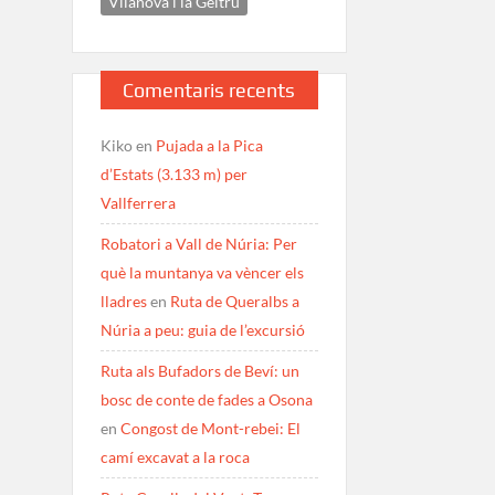
Vilanova i la Geltrú
Comentaris recents
Kiko
en
Pujada a la Pica
d’Estats (3.133 m) per
Vallferrera
Robatori a Vall de Núria: Per
què la muntanya va vèncer els
lladres
en
Ruta de Queralbs a
Núria a peu: guia de l’excursió
Ruta als Bufadors de Beví: un
bosc de conte de fades a Osona
en
Congost de Mont-rebei: El
camí excavat a la roca