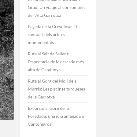
Grau: Un viatge al cor romànic
de l’Alta Garrotxa
Fageda de la Grevolosa: El
santuari dels arbres
monumentals
Ruta al Salt de Sallent:
l’espectacle de la cascada més
alta de Catalunya
Ruta al Gorg del Molí dels
Murris: Les piscines turqueses
de la Garrotxa
Excursió al Gorg de la
Foradada: una joia amagada a
Cantonigròs