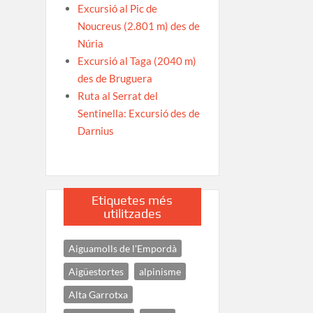
Excursió al Pic de
Noucreus (2.801 m) des de
Núria
Excursió al Taga (2040 m)
des de Bruguera
Ruta al Serrat del
Sentinella: Excursió des de
Darnius
Etiquetes més
utilitzades
Aiguamolls de l'Empordà
Aigüestortes
alpinisme
Alta Garrotxa