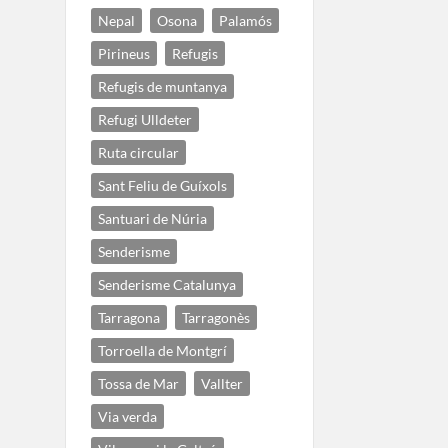
Nepal
Osona
Palamós
Pirineus
Refugis
Refugis de muntanya
Refugi Ulldeter
Ruta circular
Sant Feliu de Guíxols
Santuari de Núria
Senderisme
Senderisme Catalunya
Tarragona
Tarragonès
Torroella de Montgrí
Tossa de Mar
Vallter
Via verda