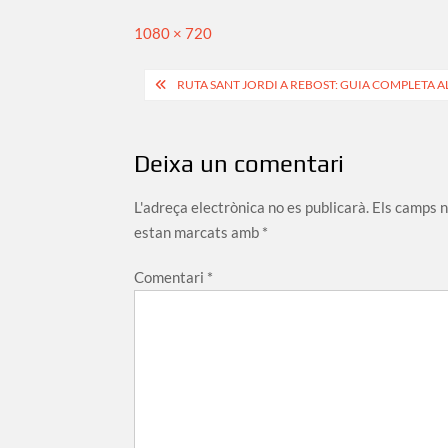
Full
1080 × 720
size
Navegació
RUTA SANT JORDI A REBOST: GUIA COMPLETA 
d'entrades
Deixa un comentari
L'adreça electrònica no es publicarà.
Els camps 
estan marcats amb
*
Comentari
*