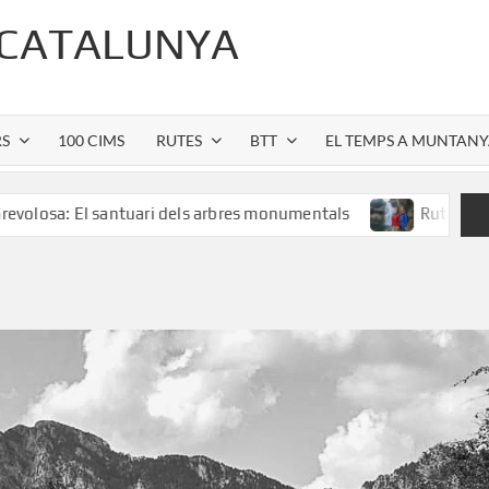
 CATALUNYA
RS
100 CIMS
RUTES
BTT
EL TEMPS A MUNTAN
l santuari dels arbres monumentals
Ruta al Salt de Salle