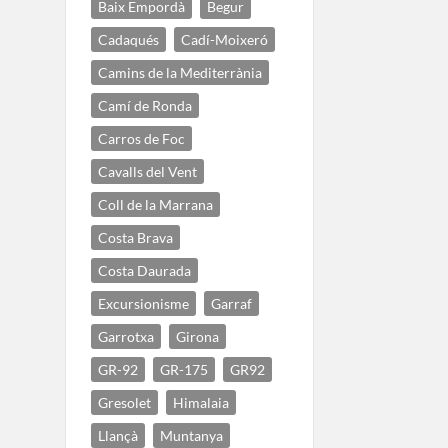
Baix Empordà
Begur
Cadaqués
Cadí-Moixeró
Camins de la Mediterrània
Camí de Ronda
Carros de Foc
Cavalls del Vent
Coll de la Marrana
Costa Brava
Costa Daurada
Excursionisme
Garraf
Garrotxa
Girona
GR-92
GR-175
GR92
Gresolet
Himalaia
Llançà
Muntanya