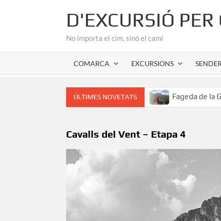
Skip
D'EXCURSIÓ PER
to
content
No importa el cim, sinó el camí
COMARCA
EXCURSIONS
SENDE
cor romànic de l’Alta Garrotxa
Fageda de la Grevolosa: E
ÚLTIMES NOVETATS
Cavalls del Vent – Etapa 4