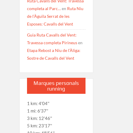
Ruta Cavalls del Vent: Travessa
completa al Parc…
en
Ruta Niu
de l’Àguila Serrat de les
Esposes: Cavalls del Vent
Guia Ruta Cavalls del Vent:
Travessa completa Pirineus
en
Etapa Rebost a Niu de l’Àliga:
Sostre de Cavalls del Vent
Marques personals
running
1 km: 4'04''
1 mi: 6'37''
3 km: 12'46''
5 km: 23'17''