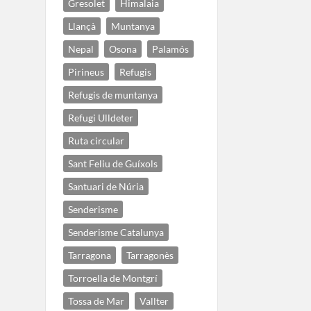
Gresolet
Himalaia
Llançà
Muntanya
Nepal
Osona
Palamós
Pirineus
Refugis
Refugis de muntanya
Refugi Ulldeter
Ruta circular
Sant Feliu de Guíxols
Santuari de Núria
Senderisme
Senderisme Catalunya
Tarragona
Tarragonès
Torroella de Montgrí
Tossa de Mar
Vallter