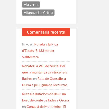
Via verda
Vilanova i la Geltrú
Comentaris recents
Kiko
en
Pujada a la Pica
d’Estats (3.133 m) per
Vallferrera
Robatori a Vall de Núria: Per
què la muntanya va vèncer els
lladres
en
Ruta de Queralbs a
Núria a peu: guia de l’excursió
Ruta als Bufadors de Beví: un
bosc de conte de fades a Osona
en
Congost de Mont-rebei: El