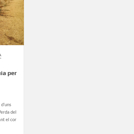
A
ia per
i d’uns
Verda del
nt el cor