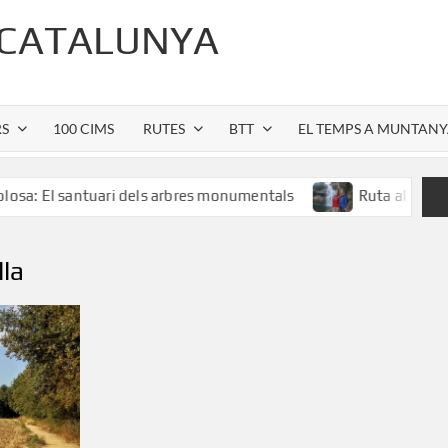
 CATALUNYA
RS
100 CIMS
RUTES
BTT
EL TEMPS A MUNTAN
antuari dels arbres monumentals
Ruta al Salt de Sallent:
lla