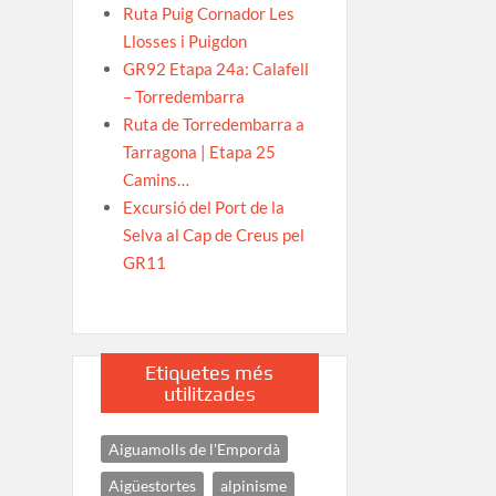
Ruta Puig Cornador Les
Llosses i Puigdon
GR92 Etapa 24a: Calafell
– Torredembarra
Ruta de Torredembarra a
Tarragona | Etapa 25
Camins…
Excursió del Port de la
Selva al Cap de Creus pel
GR11
Etiquetes més
utilitzades
Aiguamolls de l'Empordà
Aigüestortes
alpinisme