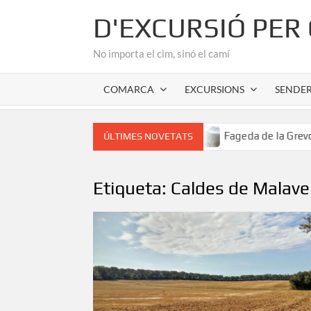
Skip
D'EXCURSIÓ PER
to
content
No importa el cim, sinó el camí
COMARCA
EXCURSIONS
SENDE
 romànic de l’Alta Garrotxa
Fageda de la Grevolosa: El s
ÚLTIMES NOVETATS
Etiqueta:
Caldes de Malave