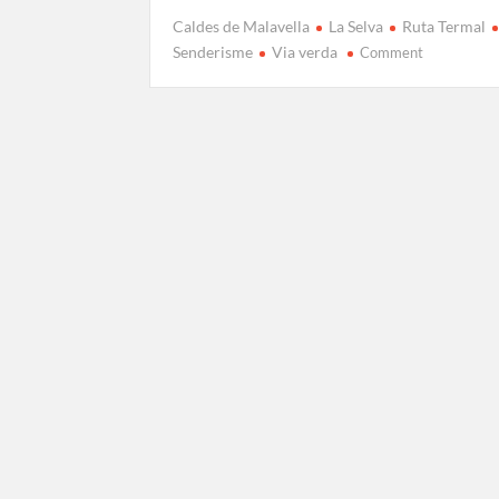
Caldes de Malavella
La Selva
Ruta Termal
on
Senderisme
Via verda
Comment
Ruta
de
la
Via
Verda
Termal:
Guia
per
l’excursió