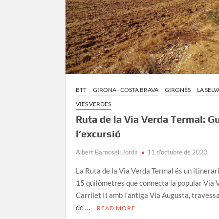
BTT
GIRONA - COSTA BRAVA
GIRONÈS
LA SELV
VIES VERDES
Ruta de la Via Verda Termal: Gu
l’excursió
Albert Barnosell Jordà
11 d'octubre de 2023
La Ruta de la Via Verda Termal és un itinerar
15 quilòmetres que connecta la popular Via 
Carrilet II amb l’antiga Via Augusta, travessa
de …
READ MORE