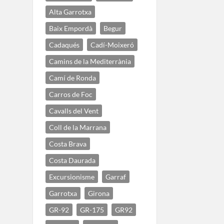
Alta Garrotxa
Baix Empordà
Begur
Cadaqués
Cadí-Moixeró
Camins de la Mediterrània
Camí de Ronda
Carros de Foc
Cavalls del Vent
Coll de la Marrana
Costa Brava
Costa Daurada
Excursionisme
Garraf
Garrotxa
Girona
GR-92
GR-175
GR92