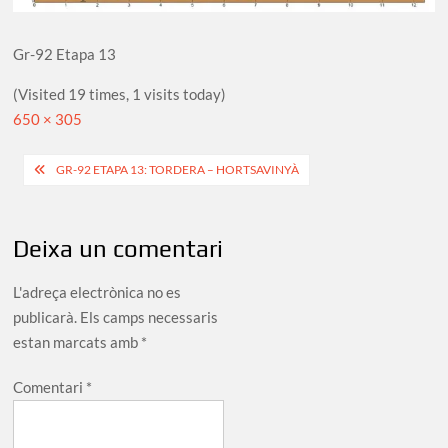
Gr-92 Etapa 13
(Visited 19 times, 1 visits today)
Full
650 × 305
size
Navegació
GR-92 ETAPA 13: TORDERA – HORTSAVINYÀ
d'entrades
Deixa un comentari
L'adreça electrònica no es
publicarà.
Els camps necessaris
estan marcats amb
*
Comentari
*