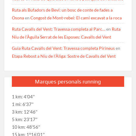
Ruta als Bufadors de Beví: un bosc de conte de fades a
Osona
en
Congost de Mont-rebei: El camí excavat a la roca
Ruta Cavalls del Vent: Travessa completa al Parc…
en
Ruta
Niu de l’Àguila Serrat de les Esposes: Cavalls del Vent
Guia Ruta Cavalls del Vent: Travessa completa Pirineus
en
Etapa Rebost a Niu de l’Àliga: Sostre de Cavalls del Vent
Marques personals running
1 km: 4'04''
1 mi: 6'37''
3 km: 12'46''
5 km: 23'17''
10 km: 48'56''
15 km: 1º16'01''