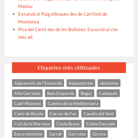
Malniu
Excursió al Puig d’Arques des de Can Font de
Muntanya
Pica del Carlit des de les Bulloses: Excursió al cim
més alt
Etiquetes més utilitzades
Aiguamolls de l'Empordà
Aigüestortes
alpinisme
Alta Garrotxa
Baix Empordà
Begur
Cadaqués
Cadí-Moixeró
Camins de la Mediterrània
Camí de Ronda
Carros de Foc
Cavalls del Vent
Coll de la Marrana
Costa Brava
Costa Daurada
Excursionisme
Garraf
Garrotxa
Girona