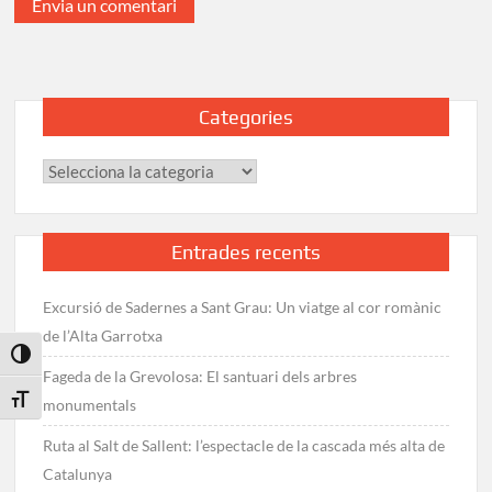
Categories
Categories
Entrades recents
Excursió de Sadernes a Sant Grau: Un viatge al cor romànic
de l’Alta Garrotxa
Toggle High Contrast
Fageda de la Grevolosa: El santuari dels arbres
Toggle Font size
monumentals
Ruta al Salt de Sallent: l’espectacle de la cascada més alta de
Catalunya