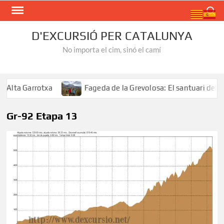
Skip
Search
to
content
D'EXCURSIÓ PER CATALUNYA
No importa el cim, sinó el camí
lta Garrotxa
Fageda de la Grevolosa: El santuari dels a
Gr-92 Etapa 13