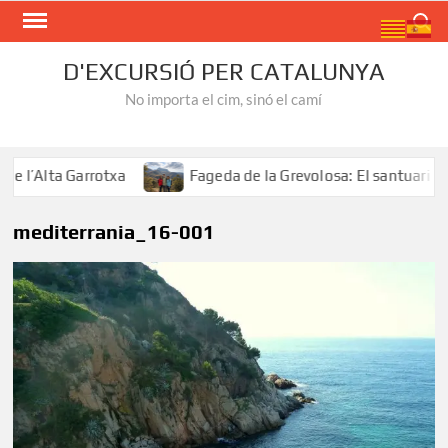
Skip
Search
to
content
D'EXCURSIÓ PER CATALUNYA
No importa el cim, sinó el camí
’Alta Garrotxa
Fageda de la Grevolosa: El santuari dels
mediterrania_16-001