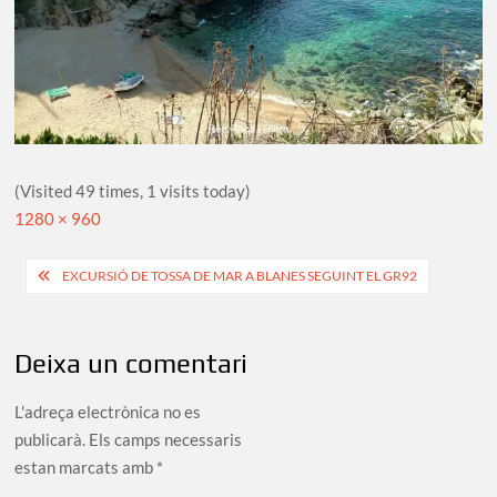
(Visited 49 times, 1 visits today)
Full
1280 × 960
size
Navegació
EXCURSIÓ DE TOSSA DE MAR A BLANES SEGUINT EL GR92
d'entrades
Deixa un comentari
L'adreça electrònica no es
publicarà.
Els camps necessaris
estan marcats amb
*