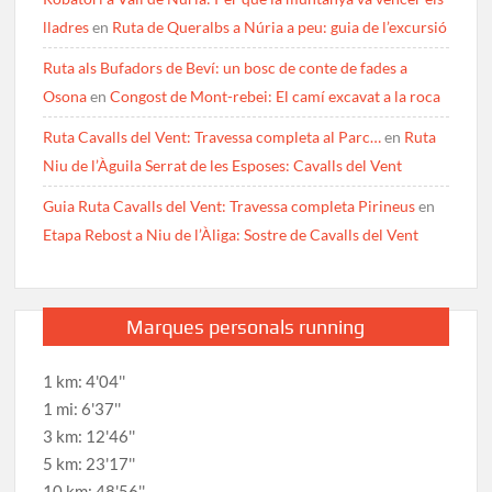
lladres
en
Ruta de Queralbs a Núria a peu: guia de l’excursió
Ruta als Bufadors de Beví: un bosc de conte de fades a
Osona
en
Congost de Mont-rebei: El camí excavat a la roca
Ruta Cavalls del Vent: Travessa completa al Parc…
en
Ruta
Niu de l’Àguila Serrat de les Esposes: Cavalls del Vent
Guia Ruta Cavalls del Vent: Travessa completa Pirineus
en
Etapa Rebost a Niu de l’Àliga: Sostre de Cavalls del Vent
Marques personals running
1 km: 4'04''
1 mi: 6'37''
3 km: 12'46''
5 km: 23'17''
10 km: 48'56''