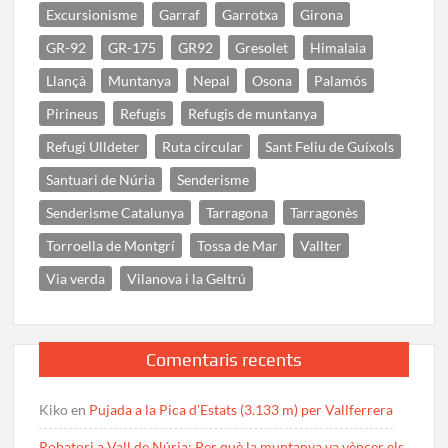
Excursionisme
Garraf
Garrotxa
Girona
GR-92
GR-175
GR92
Gresolet
Himalaia
Llançà
Muntanya
Nepal
Osona
Palamós
Pirineus
Refugis
Refugis de muntanya
Refugi Ulldeter
Ruta circular
Sant Feliu de Guíxols
Santuari de Núria
Senderisme
Senderisme Catalunya
Tarragona
Tarragonès
Torroella de Montgrí
Tossa de Mar
Vallter
Via verda
Vilanova i la Geltrú
Comentaris recents
Kiko
en
Pujada a la Pica d’Estats (3.133 m) per Vallferrera
Robatori a Vall de Núria: Per què la muntanya va vèncer els