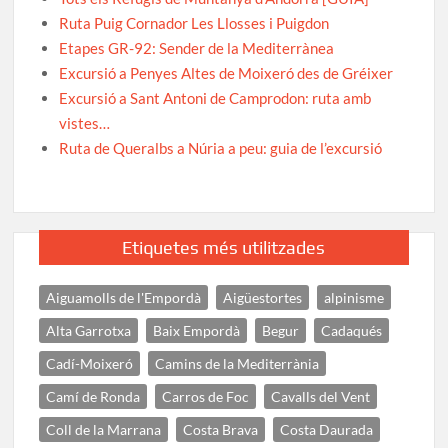
Ruta Puig Cornador Les Llosses i Puigdon
Etapes GR-92: Sender de la Mediterrànea
Excursió a Penyes Altes de Moixeró des de Gréixer
Excursió a Sant Antoni de Camprodon: ruta amb
vistes…
Ruta de Queralbs a Núria a peu: guia de l’excursió
Etiquetes més utilitzades
Aiguamolls de l'Empordà
Aigüestortes
alpinisme
Alta Garrotxa
Baix Empordà
Begur
Cadaqués
Cadí-Moixeró
Camins de la Mediterrània
Camí de Ronda
Carros de Foc
Cavalls del Vent
Coll de la Marrana
Costa Brava
Costa Daurada