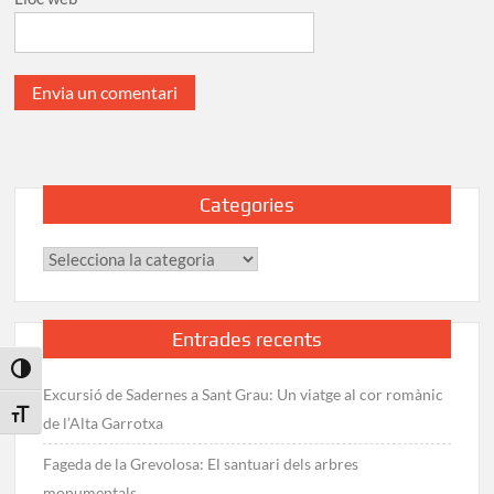
Categories
Categories
Entrades recents
Toggle High Contrast
Excursió de Sadernes a Sant Grau: Un viatge al cor romànic
Toggle Font size
de l’Alta Garrotxa
Fageda de la Grevolosa: El santuari dels arbres
monumentals