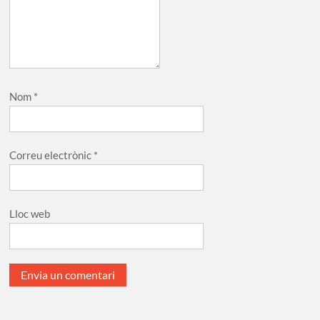
Nom
*
Correu electrònic
*
Lloc web