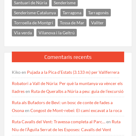
Santuari de Núria
Senderisme
Senderisme Catalunya
Tarragona
Tarragonès
Torroella de Montgrí
Tossa de Mar
Vallter
Via verda
Vilanova i la Geltrú
Comentaris recents
Kiko
en
Pujada a la Pica d’Estats (3.133 m) per Vallferrera
Robatori a Vall de Núria: Per què la muntanya va vèncer els
lladres
en
Ruta de Queralbs a Núria a peu: guia de l’excursió
Ruta als Bufadors de Beví: un bosc de conte de fades a
Osona
en
Congost de Mont-rebei: El camí excavat a la roca
Ruta Cavalls del Vent: Travessa completa al Parc…
en
Ruta
Niu de l’Àguila Serrat de les Esposes: Cavalls del Vent