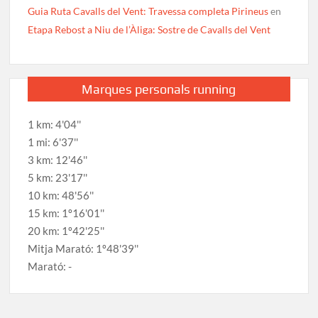
Guia Ruta Cavalls del Vent: Travessa completa Pirineus
en
Etapa Rebost a Niu de l’Àliga: Sostre de Cavalls del Vent
Marques personals running
1 km: 4'04''
1 mi: 6'37''
3 km: 12'46''
5 km: 23'17''
10 km: 48'56''
15 km: 1º16'01''
20 km: 1º42'25''
Mitja Marató: 1º48'39''
Marató: -