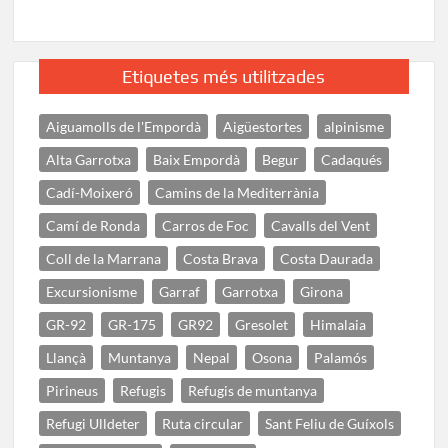
Etiquetes més utilitzades
Aiguamolls de l'Empordà
Aigüestortes
alpinisme
Alta Garrotxa
Baix Empordà
Begur
Cadaqués
Cadí-Moixeró
Camins de la Mediterrània
Camí de Ronda
Carros de Foc
Cavalls del Vent
Coll de la Marrana
Costa Brava
Costa Daurada
Excursionisme
Garraf
Garrotxa
Girona
GR-92
GR-175
GR92
Gresolet
Himalaia
Llançà
Muntanya
Nepal
Osona
Palamós
Pirineus
Refugis
Refugis de muntanya
Refugi Ulldeter
Ruta circular
Sant Feliu de Guíxols