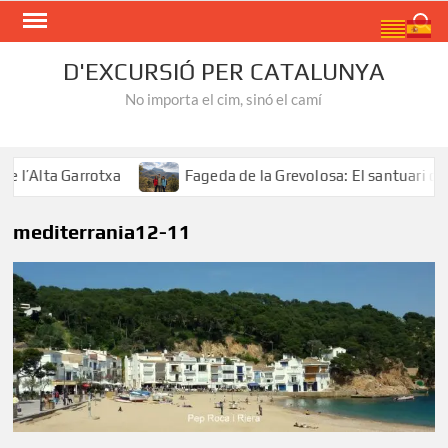
Skip
Search
to
content
D'EXCURSIÓ PER CATALUNYA
No importa el cim, sinó el camí
’Alta Garrotxa
Fageda de la Grevolosa: El santuari dels
mediterrania12-11