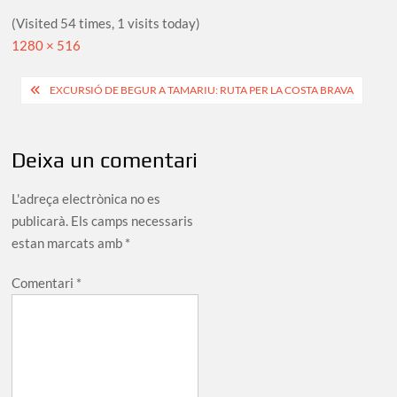
(Visited 54 times, 1 visits today)
Full
1280 × 516
size
Navegació
EXCURSIÓ DE BEGUR A TAMARIU: RUTA PER LA COSTA BRAVA
d'entrades
Deixa un comentari
L'adreça electrònica no es
publicarà.
Els camps necessaris
estan marcats amb
*
Comentari
*