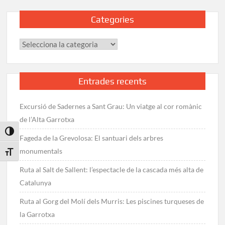
Categories
Categories
Entrades recents
Excursió de Sadernes a Sant Grau: Un viatge al cor romànic
de l’Alta Garrotxa
Toggle High Contrast
Fageda de la Grevolosa: El santuari dels arbres
monumentals
Toggle Font size
Ruta al Salt de Sallent: l’espectacle de la cascada més alta de
Catalunya
Ruta al Gorg del Molí dels Murris: Les piscines turqueses de
la Garrotxa