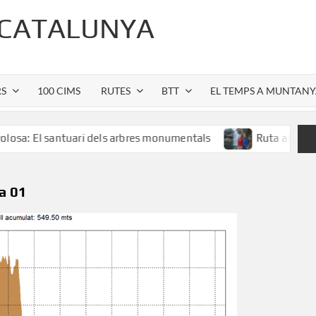
 CATALUNYA
RS
100 CIMS
RUTES
BTT
EL TEMPS A MUNTAN
l santuari dels arbres monumentals
Ruta al Salt de Salle
a 01