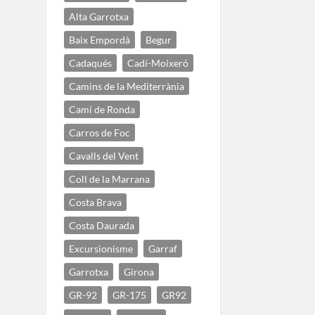
Alta Garrotxa
Baix Empordà
Begur
Cadaqués
Cadí-Moixeró
Camins de la Mediterrània
Camí de Ronda
Carros de Foc
Cavalls del Vent
Coll de la Marrana
Costa Brava
Costa Daurada
Excursionisme
Garraf
Garrotxa
Girona
GR-92
GR-175
GR92