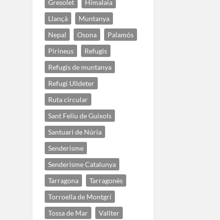
Gresolet
Himalaia
Llançà
Muntanya
Nepal
Osona
Palamós
Pirineus
Refugis
Refugis de muntanya
Refugi Ulldeter
Ruta circular
Sant Feliu de Guíxols
Santuari de Núria
Senderisme
Senderisme Catalunya
Tarragona
Tarragonès
Torroella de Montgrí
Tossa de Mar
Vallter