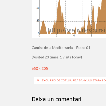
Camins de la Mediterrània – Etapa 01
(Visited 23 times, 1 visits today)
Full
650 × 305
size
Navegació
EXCURSIÓ DE COTLLIURE A BANYULS: ETAPA 1 
d'entrades
Deixa un comentari