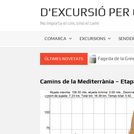
Skip
D'EXCURSIÓ PER
to
content
No importa el cim, sinó el camí
COMARCA
EXCURSIONS
SENDE
 cor romànic de l’Alta Garrotxa
Fageda de la Grevolosa: E
ÚLTIMES NOVETATS
Camins de la Mediterrània – Etap