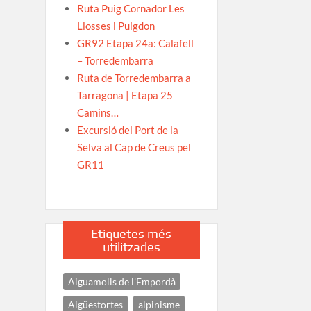
Ruta Puig Cornador Les
Llosses i Puigdon
GR92 Etapa 24a: Calafell
– Torredembarra
Ruta de Torredembarra a
Tarragona | Etapa 25
Camins…
Excursió del Port de la
Selva al Cap de Creus pel
GR11
Etiquetes més
utilitzades
Aiguamolls de l'Empordà
Aigüestortes
alpinisme