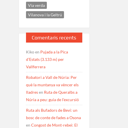
Via verda
Vilanova i la Geltrú
Comentaris recents
Kiko
en
Pujada a la Pica
d’Estats (3.133 m) per
Vallferrera
Robatori a Vall de Núria: Per
què la muntanya va vèncer els
lladres
en
Ruta de Queralbs a
Núria a peu: guia de l’excursió
Ruta als Bufadors de Beví: un
bosc de conte de fades a Osona
en
Congost de Mont-rebei: El