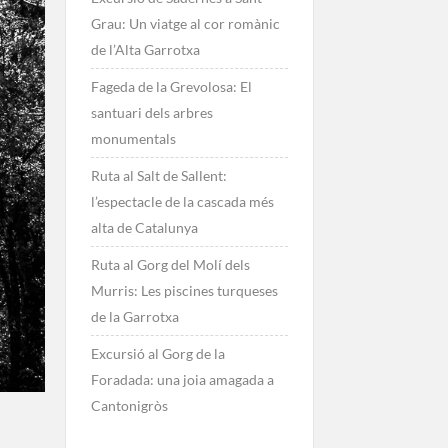
Grau: Un viatge al cor romànic
de l’Alta Garrotxa
Fageda de la Grevolosa: El
santuari dels arbres
monumentals
Ruta al Salt de Sallent:
l’espectacle de la cascada més
alta de Catalunya
Ruta al Gorg del Molí dels
Murris: Les piscines turqueses
de la Garrotxa
Excursió al Gorg de la
Foradada: una joia amagada a
Cantonigròs