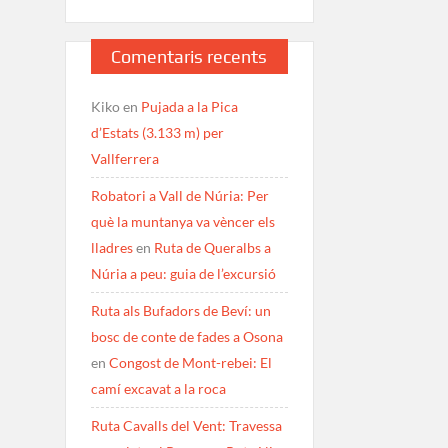
Comentaris recents
Kiko
en
Pujada a la Pica
d’Estats (3.133 m) per
Vallferrera
Robatori a Vall de Núria: Per
què la muntanya va vèncer els
lladres
en
Ruta de Queralbs a
Núria a peu: guia de l’excursió
Ruta als Bufadors de Beví: un
bosc de conte de fades a Osona
en
Congost de Mont-rebei: El
camí excavat a la roca
Ruta Cavalls del Vent: Travessa