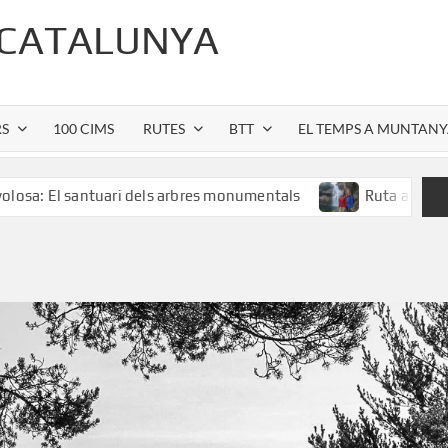
 CATALUNYA
RS
100 CIMS
RUTES
BTT
EL TEMPS A MUNTAN
ntuari dels arbres monumentals
Ruta al Salt de Sallent: 