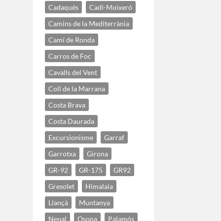
Cadaqués
Cadí-Moixeró
Camins de la Mediterrània
Camí de Ronda
Carros de Foc
Cavalls del Vent
Coll de la Marrana
Costa Brava
Costa Daurada
Excursionisme
Garraf
Garrotxa
Girona
GR-92
GR-175
GR92
Gresolet
Himalaia
Llançà
Muntanya
Nepal
Osona
Palamós