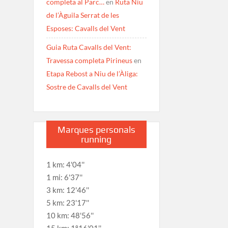
completa al Parc…
en
Ruta Niu
de l’Àguila Serrat de les
Esposes: Cavalls del Vent
Guia Ruta Cavalls del Vent:
Travessa completa Pirineus
en
Etapa Rebost a Niu de l’Àliga:
Sostre de Cavalls del Vent
Marques personals
running
1 km: 4'04''
1 mi: 6'37''
3 km: 12'46''
5 km: 23'17''
10 km: 48'56''