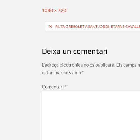
Full
1080 × 720
size
Navegació
RUTA GRESOLET A SANT JORDI: ETAPA 3 CAVALL
d'entrades
Deixa un comentari
L'adreça electrònica no es publicarà.
Els camps 
estan marcats amb
*
Comentari
*