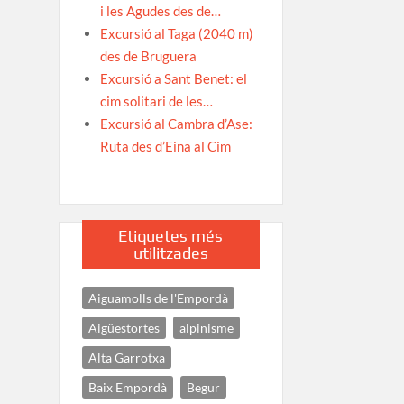
i les Agudes des de…
Excursió al Taga (2040 m)
des de Bruguera
Excursió a Sant Benet: el
cim solitari de les…
Excursió al Cambra d’Ase:
Ruta des d’Eina al Cim
Etiquetes més
utilitzades
Aiguamolls de l'Empordà
Aigüestortes
alpinisme
Alta Garrotxa
Baix Empordà
Begur