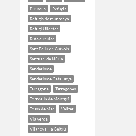
Pirineus
Refugis
Refugis de muntanya
Refugi Ulldeter
Ruta circular
Sant Feliu de Guíxols
Santuari de Núria
Senderisme
Senderisme Catalunya
Tarragona
Tarragonès
Torroella de Montgrí
Tossa de Mar
Vallter
Via verda
Vilanova i la Geltrú