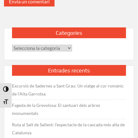
Categories
Categories
Entrades recents
Excursió de Sadernes a Sant Grau: Un viatge al cor romànic
Toggle High Contrast
de l’Alta Garrotxa
Toggle Font size
Fageda de la Grevolosa: El santuari dels arbres
monumentals
Ruta al Salt de Sallent: l’espectacle de la cascada més alta de
Catalunya