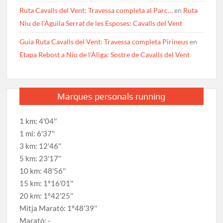
Ruta Cavalls del Vent: Travessa completa al Parc…
en
Ruta
Niu de l’Àguila Serrat de les Esposes: Cavalls del Vent
Guia Ruta Cavalls del Vent: Travessa completa Pirineus
en
Etapa Rebost a Niu de l’Àliga: Sostre de Cavalls del Vent
Marques personals running
1 km: 4'04''
1 mi: 6'37''
3 km: 12'46''
5 km: 23'17''
10 km: 48'56''
15 km: 1º16'01''
20 km: 1º42'25''
Mitja Marató: 1º48'39''
Marató: -