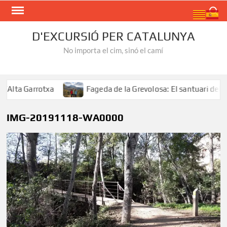
Skip
Search
to
content
D'EXCURSIÓ PER CATALUNYA
No importa el cim, sinó el camí
Alta Garrotxa
Fageda de la Grevolosa: El santuari dels 
IMG-20191118-WA0000