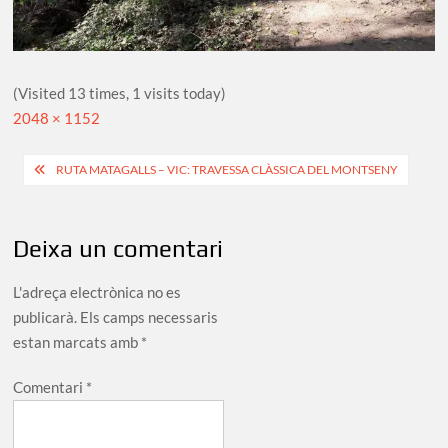
(Visited 13 times, 1 visits today)
Full
2048 × 1152
size
Navegació
RUTA MATAGALLS – VIC: TRAVESSA CLÀSSICA DEL MONTSENY
d'entrades
Deixa un comentari
L'adreça electrònica no es
publicarà.
Els camps necessaris
estan marcats amb
*
Comentari
*