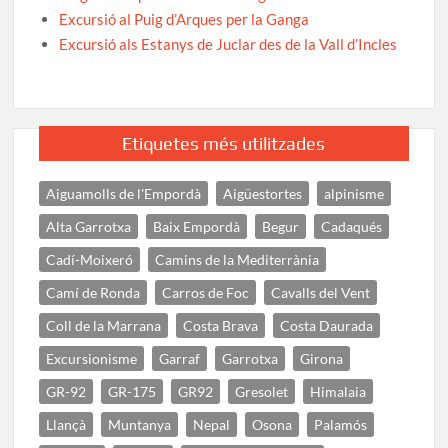
Excursió al Puig d’Arques per la Ganga
Excursió als Estanys de Juclar des de la Vall d’Incles
Etiquetes més utilitzades
Aiguamolls de l'Empordà
Aigüestortes
alpinisme
Alta Garrotxa
Baix Empordà
Begur
Cadaqués
Cadí-Moixeró
Camins de la Mediterrània
Camí de Ronda
Carros de Foc
Cavalls del Vent
Coll de la Marrana
Costa Brava
Costa Daurada
Excursionisme
Garraf
Garrotxa
Girona
GR-92
GR-175
GR92
Gresolet
Himalaia
Llançà
Muntanya
Nepal
Osona
Palamós