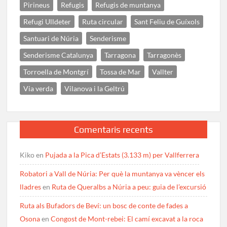
Pirineus
Refugis
Refugis de muntanya
Refugi Ulldeter
Ruta circular
Sant Feliu de Guíxols
Santuari de Núria
Senderisme
Senderisme Catalunya
Tarragona
Tarragonès
Torroella de Montgrí
Tossa de Mar
Vallter
Via verda
Vilanova i la Geltrú
Comentaris recents
Kiko
en
Pujada a la Pica d’Estats (3.133 m) per Vallferrera
Robatori a Vall de Núria: Per què la muntanya va vèncer els
lladres
en
Ruta de Queralbs a Núria a peu: guia de l’excursió
Ruta als Bufadors de Beví: un bosc de conte de fades a
Osona
en
Congost de Mont-rebei: El camí excavat a la roca