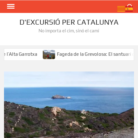
Skip
Search
to
content
D'EXCURSIÓ PER CATALUNYA
No importa el cim, sinó el camí
Alta Garrotxa
Fageda de la Grevolosa: El santuari dels a