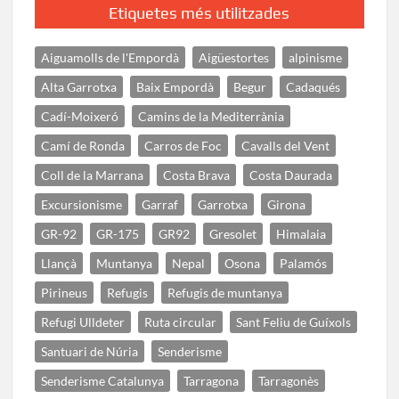
Etiquetes més utilitzades
Aiguamolls de l'Empordà
Aigüestortes
alpinisme
Alta Garrotxa
Baix Empordà
Begur
Cadaqués
Cadí-Moixeró
Camins de la Mediterrània
Camí de Ronda
Carros de Foc
Cavalls del Vent
Coll de la Marrana
Costa Brava
Costa Daurada
Excursionisme
Garraf
Garrotxa
Girona
GR-92
GR-175
GR92
Gresolet
Himalaia
Llançà
Muntanya
Nepal
Osona
Palamós
Pirineus
Refugis
Refugis de muntanya
Refugi Ulldeter
Ruta circular
Sant Feliu de Guíxols
Santuari de Núria
Senderisme
Senderisme Catalunya
Tarragona
Tarragonès