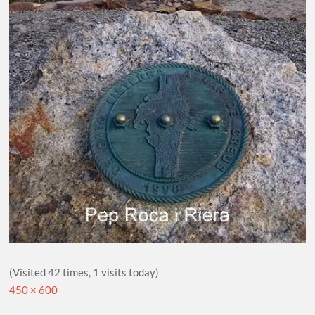
(Visited 42 times, 1 visits today)
Full
450 × 600
size