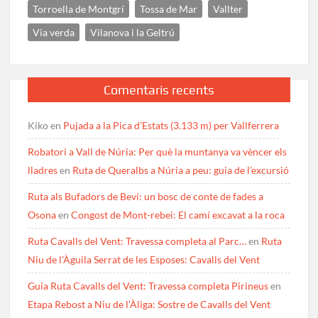
Torroella de Montgrí
Tossa de Mar
Vallter
Via verda
Vilanova i la Geltrú
Comentaris recents
Kiko
en
Pujada a la Pica d’Estats (3.133 m) per Vallferrera
Robatori a Vall de Núria: Per què la muntanya va vèncer els
lladres
en
Ruta de Queralbs a Núria a peu: guia de l’excursió
Ruta als Bufadors de Beví: un bosc de conte de fades a
Osona
en
Congost de Mont-rebei: El camí excavat a la roca
Ruta Cavalls del Vent: Travessa completa al Parc…
en
Ruta
Niu de l’Àguila Serrat de les Esposes: Cavalls del Vent
Guia Ruta Cavalls del Vent: Travessa completa Pirineus
en
Etapa Rebost a Niu de l’Àliga: Sostre de Cavalls del Vent