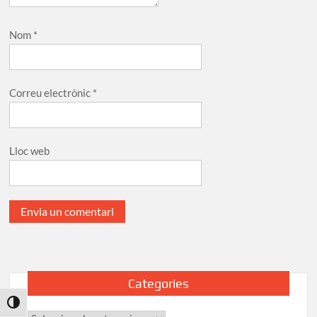
Nom
*
Correu electrònic
*
Lloc web
Categories
Toggle High Contrast