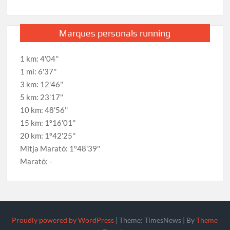
Marques personals running
1 km: 4'04''
1 mi: 6'37''
3 km: 12'46''
5 km: 23'17''
10 km: 48'56''
15 km: 1º16'01''
20 km: 1º42'25''
Mitja Marató: 1º48'39''
Marató: -
Proudly powered by WordPress
|
Theme: TimesNews
|
By
Theme