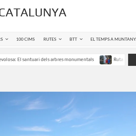
 CATALUNYA
RS
100 CIMS
RUTES
BTT
EL TEMPS A MUNTAN
santuari dels arbres monumentals
Ruta al Salt de Sallent