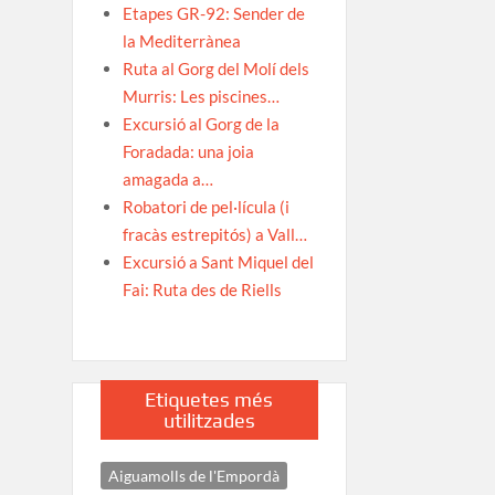
Etapes GR-92: Sender de
la Mediterrànea
Ruta al Gorg del Molí dels
Murris: Les piscines…
Excursió al Gorg de la
Foradada: una joia
amagada a…
Robatori de pel·lícula (i
fracàs estrepitós) a Vall…
Excursió a Sant Miquel del
Fai: Ruta des de Riells
Etiquetes més
utilitzades
Aiguamolls de l'Empordà