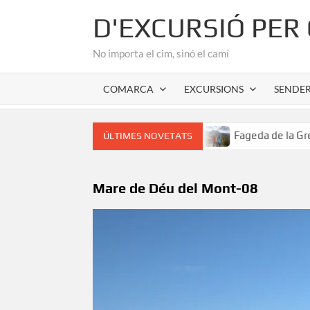
Skip
D'EXCURSIÓ PER
to
content
No importa el cim, sinó el camí
COMARCA
EXCURSIONS
SENDE
r romànic de l’Alta Garrotxa
Fageda de la Grevolosa: El 
ÚLTIMES NOVETATS
Mare de Déu del Mont-08