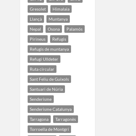
Gresolet
Himalaia
Llançà
Muntanya
Nepal
Osona
Palamós
Pirineus
Refugis
Refugis de muntanya
Refugi Ulldeter
Ruta circular
Sant Feliu de Guíxols
Santuari de Núria
Senderisme
Senderisme Catalunya
Tarragona
Tarragonès
Torroella de Montgrí