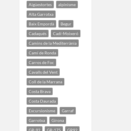
Aigüestortes
alpinisme
Alta Garrotxa
Baix Empordà
Begur
Cadaqués
Cadí-Moixeró
Camins de la Mediterrània
Camí de Ronda
Carros de Foc
Cavalls del Vent
Coll de la Marrana
Costa Brava
Costa Daurada
Excursionisme
Garraf
Garrotxa
Girona
GR-92
GR-175
GR92