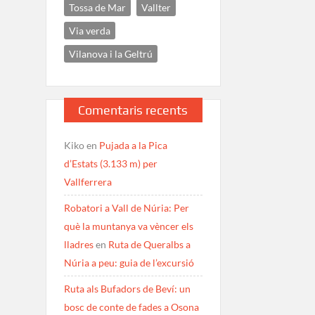
Tossa de Mar
Vallter
Via verda
Vilanova i la Geltrú
Comentaris recents
Kiko
en
Pujada a la Pica
d’Estats (3.133 m) per
Vallferrera
Robatori a Vall de Núria: Per
què la muntanya va vèncer els
lladres
en
Ruta de Queralbs a
Núria a peu: guia de l’excursió
Ruta als Bufadors de Beví: un
bosc de conte de fades a Osona