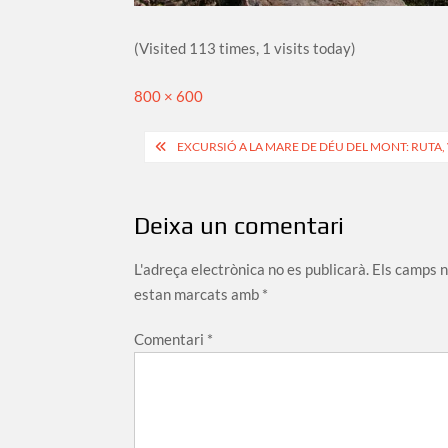
(Visited 113 times, 1 visits today)
Full
800 × 600
size
Navegació
EXCURSIÓ A LA MARE DE DÉU DEL MONT: RUTA, 
d'entrades
Deixa un comentari
L'adreça electrònica no es publicarà.
Els camps 
estan marcats amb
*
Comentari
*