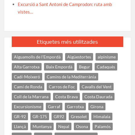
Excursió a Sant Antoni de Camprodon: ruta amb
vistes…
Etiquetes més utilitzades
Aiguamolls de l'Empordà
Aigüestortes
alpinisme
Alta Garrotxa
Baix Empordà
Begur
Cadaqués
Cadí-Moixeró
Camins de la Mediterrània
Camí de Ronda
Carros de Foc
Cavalls del Vent
Coll de la Marrana
Costa Brava
Costa Daurada
Excursionisme
Garraf
Garrotxa
Girona
GR-92
GR-175
GR92
Gresolet
Himalaia
Llançà
Muntanya
Nepal
Osona
Palamós