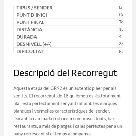
TIPUS / SENDER
Lineal /
PUNT D’INICI
Calafell
PUNT FINAL
Torrede
DISTÀNCIA
18 km
DURADA
4 h 45 m
DESNIVELL (+/-)
36 m
DIFICULTAT
Fàcil
Descripció del Recorregut
Aquesta etapa del GR92 és un autèntic plaer per als
sentits. El recorregut, de 18 quilòmetres, és totalment
pla i està perfectament senyalitzat amb les marques
blanques i vermelles característiques del sender.
Durant la caminada trobarem nombroses fonts, bars i
restaurants, a més de platges i cales perfectes per a un
bany refrescant si el temps acompanya.