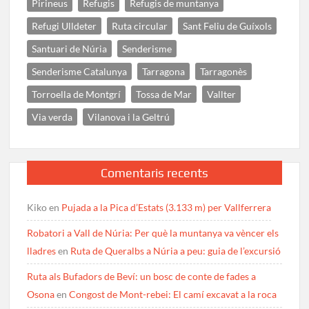
Pirineus
Refugis
Refugis de muntanya
Refugi Ulldeter
Ruta circular
Sant Feliu de Guíxols
Santuari de Núria
Senderisme
Senderisme Catalunya
Tarragona
Tarragonès
Torroella de Montgrí
Tossa de Mar
Vallter
Via verda
Vilanova i la Geltrú
Comentaris recents
Kiko
en
Pujada a la Pica d’Estats (3.133 m) per Vallferrera
Robatori a Vall de Núria: Per què la muntanya va vèncer els
lladres
en
Ruta de Queralbs a Núria a peu: guia de l’excursió
Ruta als Bufadors de Beví: un bosc de conte de fades a
Osona
en
Congost de Mont-rebei: El camí excavat a la roca