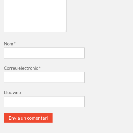
Nom
*
Correu electrònic
*
Lloc web