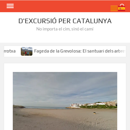
Skip
Search
to
content
D'EXCURSIÓ PER CATALUNYA
No importa el cim, sinó el camí
txa
Fageda de la Grevolosa: El santuari dels arbres mon