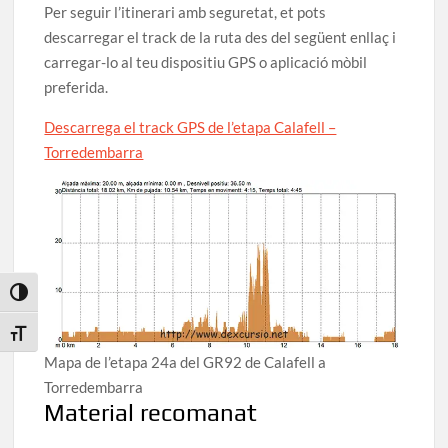
Per seguir l’itinerari amb seguretat, et pots
descarregar el track de la ruta des del següent enllaç i
carregar-lo al teu dispositiu GPS o aplicació mòbil
preferida.
Descarrega el track GPS de l’etapa Calafell –
Torredembarra
Toggle High Contrast
Toggle Font size
Mapa de l’etapa 24a del GR92 de Calafell a
Torredembarra
Material recomanat