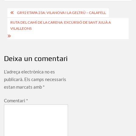
Navegació
GR92 ETAPA 23A: VILANOVA I LA GELTRÚ – CALAFELL
d'entrades
RUTA DEL CAMÍ DE LA CARENA: EXCURSIÓ DE SANT JULIÀ A
VILALLEONS
Deixa un comentari
L'adreça electrònica no es
publicarà.
Els camps necessaris
estan marcats amb
*
Comentari
*