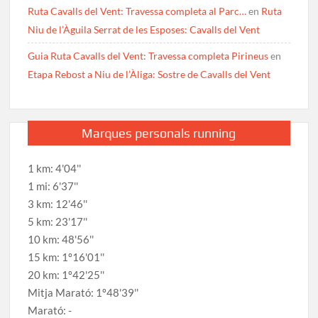
Ruta Cavalls del Vent: Travessa completa al Parc…
en
Ruta
Niu de l’Àguila Serrat de les Esposes: Cavalls del Vent
Guia Ruta Cavalls del Vent: Travessa completa Pirineus
en
Etapa Rebost a Niu de l’Àliga: Sostre de Cavalls del Vent
Marques personals running
1 km: 4'04''
1 mi: 6'37''
3 km: 12'46''
5 km: 23'17''
10 km: 48'56''
15 km: 1º16'01''
20 km: 1º42'25''
Mitja Marató: 1º48'39''
Marató: -