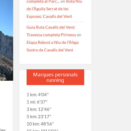
completa al Parc…
en
Ruta Niu
de l’Àguila Serrat de les
Esposes: Cavalls del Vent
Guia Ruta Cavalls del Vent:
Travessa completa Pirineus
en
Etapa Rebost a Niu de l’Àliga:
Sostre de Cavalls del Vent
Marques personals
running
1 km: 4'04''
1 mi: 6'37''
3 km: 12'46''
5 km: 23'17''
10 km: 48'56''
les