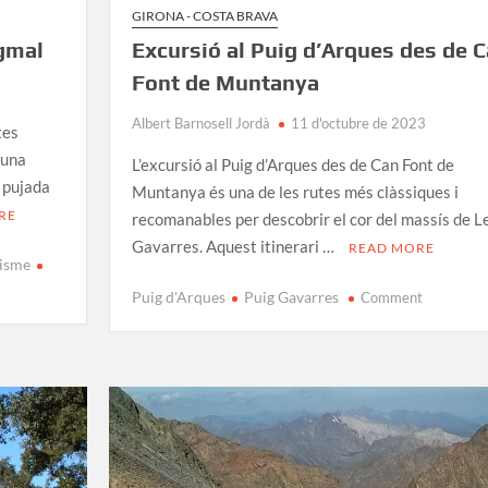
GIRONA - COSTA BRAVA
igmal
Excursió al Puig d’Arques des de 
Font de Muntanya
Albert Barnosell Jordà
11 d'octubre de 2023
tes
 una
L’excursió al Puig d’Arques des de Can Font de
 pujada
Muntanya és una de les rutes més clàssiques i
RE
recomanables per descobrir el cor del massís de L
Gavarres. Aquest itinerari …
READ MORE
nisme
on
Puig d'Arques
Puig Gavarres
Comment
Excursió
al
Puig
d’Arques
des
de
Can
Font