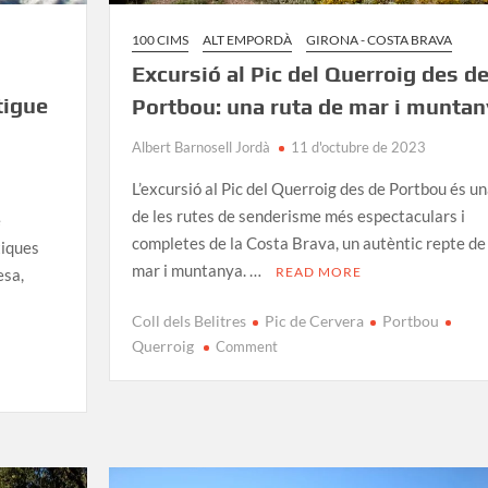
100 CIMS
ALT EMPORDÀ
GIRONA - COSTA BRAVA
Excursió al Pic del Querroig des d
tigue
Portbou: una ruta de mar i muntan
Albert Barnosell Jordà
11 d'octubre de 2023
L’excursió al Pic del Querroig des de Portbou és u
de les rutes de senderisme més espectaculars i
e
completes de la Costa Brava, un autèntic repte de
tiques
mar i muntanya. …
READ MORE
esa,
Coll dels Belitres
Pic de Cervera
Portbou
on
Querroig
Comment
Excursió
al
Pic
del
Querroig