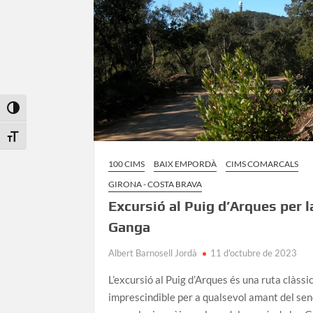
Toggle High Contrast
Toggle Font size
100 CIMS
BAIX EMPORDÀ
CIMS COMARCALS
GIRONA - COSTA BRAVA
Excursió al Puig d’Arques per l
Ganga
Albert Barnosell Jordà
11 d'octubre de 2023
L’excursió al Puig d’Arques és una ruta clàssic
imprescindible per a qualsevol amant del se