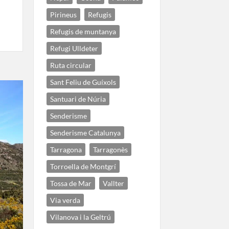
Pirineus
Refugis
Refugis de muntanya
Refugi Ulldeter
Ruta circular
Sant Feliu de Guíxols
Santuari de Núria
Senderisme
Senderisme Catalunya
Tarragona
Tarragonès
Torroella de Montgrí
Tossa de Mar
Vallter
Via verda
Vilanova i la Geltrú