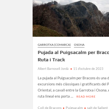
GARROTXA (COMARCA)
OSONA
Pujada al Puigsacalm per Brac
Ruta i Track
Albert Barnosell Jordà
11 d'octubre de 2023
La pujada al Puigsacalm per Bracons és una d
excursions més clàssiques i gratificants del 
Oriental, a cavall entre la Garrotxa i Osona.
ruta lineal ens porta …
READ MORE
Coll de Bracons
Puigsacalm
salt de Sallent