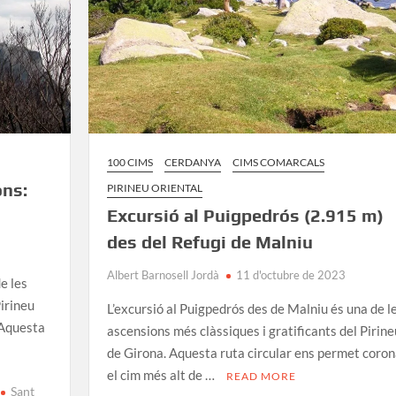
100 CIMS
CERDANYA
CIMS COMARCALS
ons:
PIRINEU ORIENTAL
Excursió al Puigpedrós (2.915 m)
des del Refugi de Malniu
Albert Barnosell Jordà
11 d'octubre de 2023
e les
Pirineu
L’excursió al Puigpedrós des de Malniu és una de l
 Aquesta
ascensions més clàssiques i gratificants del Pirine
de Girona. Aquesta ruta circular ens permet coron
el cim més alt de …
READ MORE
Sant