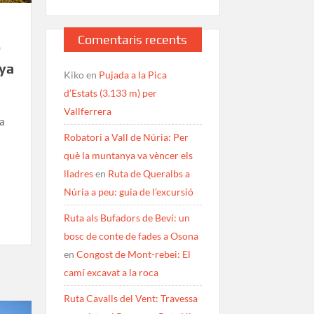
Comentaris recents
e
ya
Kiko
en
Pujada a la Pica
d’Estats (3.133 m) per
Vallferrera
na
Robatori a Vall de Núria: Per
què la muntanya va vèncer els
lladres
en
Ruta de Queralbs a
Núria a peu: guia de l’excursió
Ruta als Bufadors de Beví: un
bosc de conte de fades a Osona
en
Congost de Mont-rebei: El
camí excavat a la roca
Ruta Cavalls del Vent: Travessa