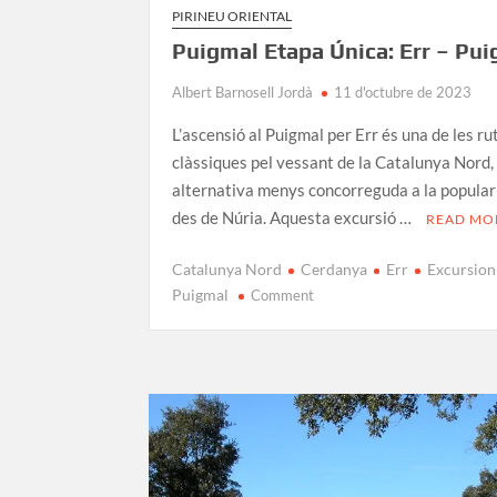
PIRINEU ORIENTAL
Puigmal Etapa Única: Err – Pu
Albert Barnosell Jordà
11 d'octubre de 2023
L’ascensió al Puigmal per Err és una de les ru
clàssiques pel vessant de la Catalunya Nord,
alternativa menys concorreguda a la popular
des de Núria. Aquesta excursió …
READ MO
Catalunya Nord
Cerdanya
Err
Excursio
on
Puigmal
Comment
Puigmal
Etapa
Única:
Err
–
Puigmal