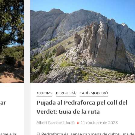
des
de
Portbou:
una
ruta
de
mar
i
muntanya
100 CIMS
BERGUEDÀ
CADÍ - MOIXERÓ
lar
Pujada al Pedraforca pel coll del
Verdet: Guia de la ruta
Albert Barnosell Jordà
11 d'octubre de 2023
isme a la
El Pedraforca és, sense cap mena de dubte, una de 