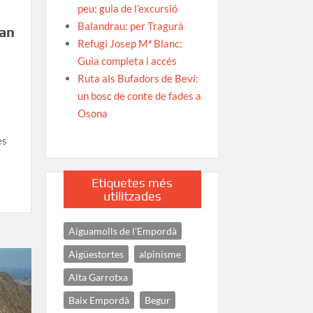
peu: guia de l’excursió
Balandrau: per Tragurà
Can
Refugi Josep Mª Blanc:
Guia completa i accés
Ruta als Bufadors de Beví:
un bosc de conte de fades a
Osona
es
Etiquetes més
utilitzades
Aiguamolls de l'Empordà
Aigüestortes
alpinisme
Alta Garrotxa
Baix Empordà
Begur