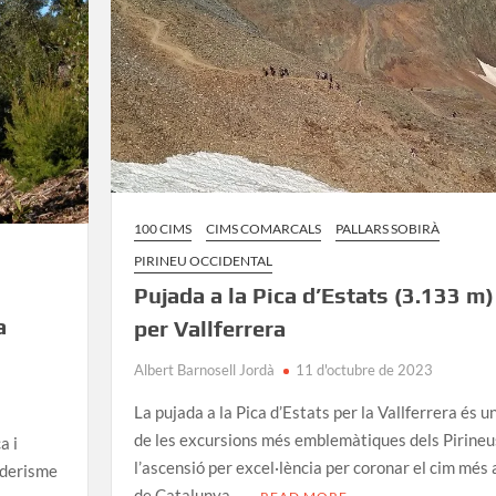
de
Muntanya
100 CIMS
CIMS COMARCALS
PALLARS SOBIRÀ
PIRINEU OCCIDENTAL
Pujada a la Pica d’Estats (3.133 m)
a
per Vallferrera
Albert Barnosell Jordà
11 d'octubre de 2023
La pujada a la Pica d’Estats per la Vallferrera és u
de les excursions més emblemàtiques dels Pirineus
a i
l’ascensió per excel·lència per coronar el cim més 
nderisme
de Catalunya …