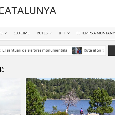
 CATALUNYA
RS
100 CIMS
RUTES
BTT
EL TEMPS A MUNTAN
 arbres monumentals
Ruta al Salt de Sallent: l’espectacle
dà