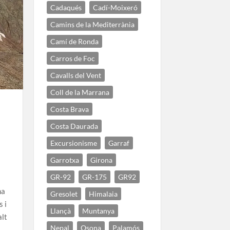
Cadaqués
Cadí-Moixeró
Camins de la Mediterrània
Camí de Ronda
Carros de Foc
Cavalls del Vent
Coll de la Marrana
Costa Brava
Costa Daurada
Excursionisme
Garraf
Garrotxa
Girona
GR-92
GR-175
GR92
na
Gresolet
Himalaia
 i
Llançà
Muntanya
alt
Nepal
Osona
Palamós