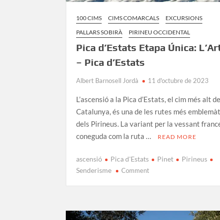
100 CIMS
CIMS COMARCALS
EXCURSIONS
PALLARS SOBIRÀ
PIRINEU OCCIDENTAL
Pica d’Estats Etapa Única: L’Ar
– Pica d’Estats
Albert Barnosell Jordà
11 d'octubre de 2023
L’ascensió a la Pica d’Estats, el cim més alt d
Catalunya, és una de les rutes més emblemà
dels Pirineus. La variant per la vessant franc
coneguda com la ruta …
READ MORE
ascensió
Pica d'Estats
Pinet
Pirineus
on
Senderisme
Comment
Pica
d’Estats
Etapa
Única: